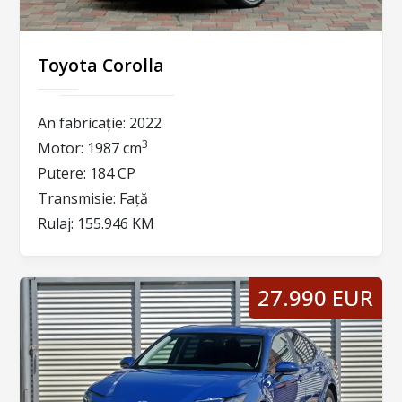
Toyota Corolla
An fabricație:
2022
3
Motor:
1987 cm
Putere:
184 CP
Transmisie:
Față
Rulaj:
155.946 KM
27.990 EUR