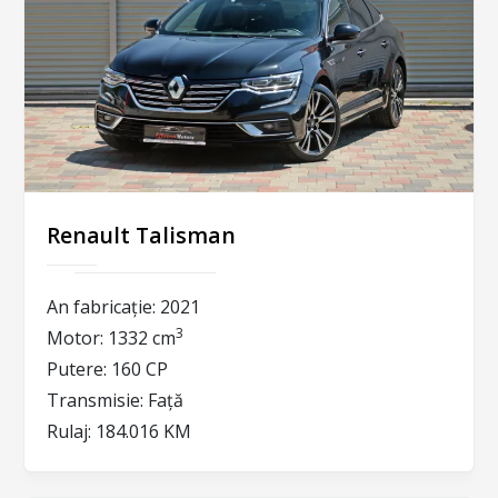
Renault Talisman
An fabricație:
2021
3
Motor:
1332 cm
Putere:
160 CP
Transmisie:
Față
Rulaj:
184.016 KM