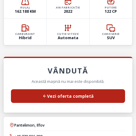
RULAJ
AN FABRICAȚIE
PUTERE
162.188 KM
2022
122 CP
CARBURANT
CUTIE VITEZE
CAROSERIE
Hibrid
Automata
SUV
VÂNDUTĂ
Această mașină nu mai este disponibilă.
Vezi oferta completă
Pantelimon, Ilfov