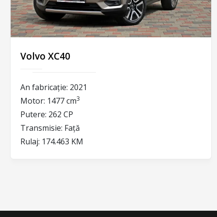
Volvo XC40
An fabricație:
2021
3
Motor:
1477 cm
Putere:
262 CP
Transmisie:
Față
Rulaj:
174.463 KM