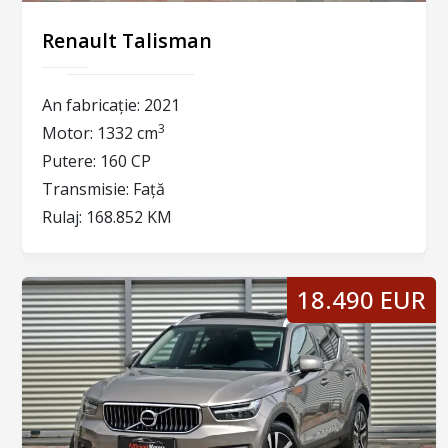
Renault Talisman
An fabricație:
2021
3
Motor:
1332 cm
Putere:
160 CP
Transmisie:
Față
Rulaj:
168.852 KM
18.490 EUR