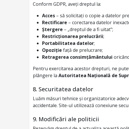
Conform GDPR, aveți dreptul la:
Acces
– să solicitați o copie a datelor pr
Rectificare
– corectarea datelor inexact
Ștergere
– „dreptul de a fi uitat";
Restricționarea prelucrării
;
Portabilitatea datelor
;
Opoziție
față de prelucrare;
Retragerea consimțământului
oricând
Pentru exercitarea acestor drepturi, ne pute
plângere la
Autoritatea Națională de Supr
8. Securitatea datelor
Luăm măsuri tehnice și organizatorice adecva
accidentale. Site-ul utilizează conexiune se
9. Modificări ale politicii
Rezervăm dreptul de a actualiza această politi