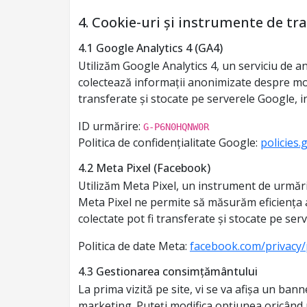
4. Cookie-uri și instrumente de tr
4.1 Google Analytics 4 (GA4)
Utilizăm Google Analytics 4, un serviciu de
colectează informații anonimizate despre modul 
transferate și stocate pe serverele Google, 
ID urmărire:
G-P6N0HQNW0R
Politica de confidențialitate Google:
policies
4.2 Meta Pixel (Facebook)
Utilizăm Meta Pixel, un instrument de urmărir
Meta Pixel ne permite să măsurăm eficiența an
colectate pot fi transferate și stocate pe ser
Politica de date Meta:
facebook.com/privacy/
4.3 Gestionarea consimțământului
La prima vizită pe site, vi se va afișa un bann
marketing. Puteți modifica opțiunea oricând 