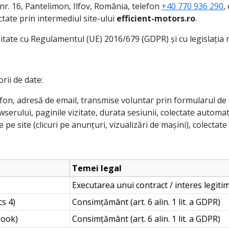
i nr. 16, Pantelimon, Ilfov, România, telefon
+40 770 936 290
,
tate prin intermediul site-ului
efficient-motors.ro
.
ate cu Regulamentul (UE) 2016/679 (GDPR) și cu legislația r
rii de date:
on, adresă de email, transmise voluntar prin formularul de 
wserului, paginile vizitate, durata sesiunii, colectate automa
 pe site (clicuri pe anunțuri, vizualizări de mașini), colectate
Temei legal
Executarea unui contract / interes legitim (
cs 4)
Consimțământ (art. 6 alin. 1 lit. a GDPR)
book)
Consimțământ (art. 6 alin. 1 lit. a GDPR)