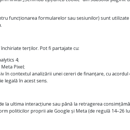
tru funcționarea formularelor sau sesiunilor) sunt utilizate
.
hiriate terților. Pot fi partajate cu:
lytics 4;
 Meta Pixel;
iv în contextul analizării unei cereri de finanțare, cu acordu
ie legală în acest sens.
de la ultima interacțiune sau până la retragerea consimțămâ
rm politicilor proprii ale Google și Meta (de regulă 14–26 lun