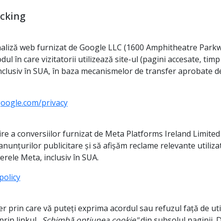
acking
 analiză web furnizat de Google LLC (1600 Amphitheatre Park
în care vizitatorii utilizează site-ul (pagini accesate, timp d
inclusiv în SUA, în baza mecanismelor de transfer aprobate d
.google.com/privacy
e a conversiilor furnizat de Meta Platforms Ireland Limited 
unțurilor publicitare și să afișăm reclame relevante utilizato
verele Meta, inclusiv în SUA.
policy
er prin care vă puteți exprima acordul sau refuzul față de util
prin linkul
„Schimbă opțiunea cookie"
din subsolul paginii. 