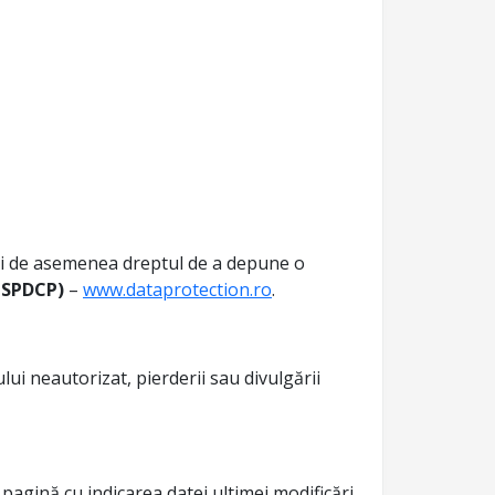
ți de asemenea dreptul de a depune o
NSPDCP)
–
www.dataprotection.ro
.
i neautorizat, pierderii sau divulgării
pagină cu indicarea datei ultimei modificări.