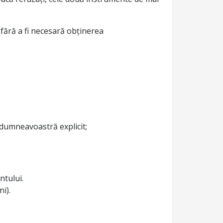
 fără a fi necesară obținerea
l dumneavoastră explicit;
ntului.
i).