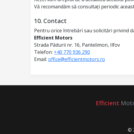
Vă recomandăm să consultați periodic aceas
10. Contact
Pentru orice întrebări sau solicitări privind 
Efficient Motors
Strada Pădurii nr. 16, Pantelimon, Ilfov
Telefon:
+40 770 936 290
Email:
office@efficientmotors.ro
Efficient
Mot
© 