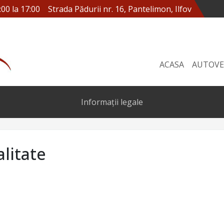
:00 la 17:00
Strada Pădurii nr. 16, Pantelimon, Ilfov
ACASA
AUTOVE
Informații legale
alitate