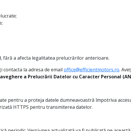
elucrate;
e;
, fără a afecta legalitatea prelucrărilor anterioare.
ți contacta la adresa de email
office@efficientmotors.ro
. Ave
aveghere a Prelucrării Datelor cu Caracter Personal (A
te pentru a proteja datele dumneavoastră împotriva accesulu
curizată HTTPS pentru transmiterea datelor.
că periodic. Versiunea actualizată va fi publicată pe această 