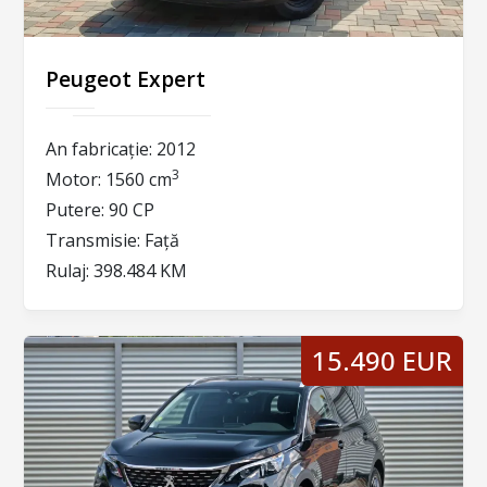
Peugeot Expert
An fabricație:
2012
3
Motor:
1560 cm
Putere:
90 CP
Transmisie:
Față
Rulaj:
398.484 KM
15.490 EUR