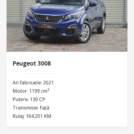
Peugeot 3008
An fabricație:
2021
3
Motor:
1199 cm
Putere:
130 CP
Transmisie:
Față
Rulaj:
164.201 KM