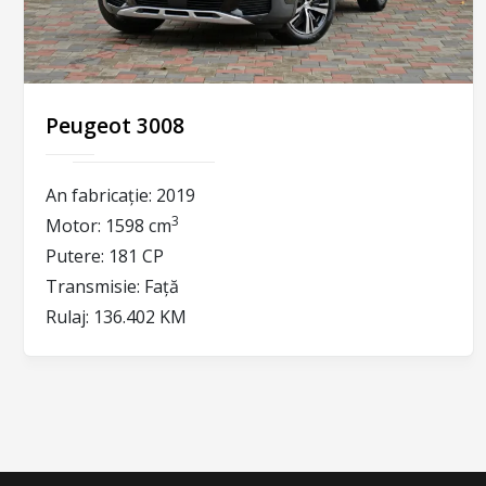
Peugeot 3008
An fabricație:
2019
3
Motor:
1598 cm
Putere:
181 CP
Transmisie:
Față
Rulaj:
136.402 KM