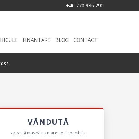
+40 770 936 290
HICULE
FINANTARE
BLOG
CONTACT
ross
VÂNDUTĂ
Această mașină nu mai este disponibilă.