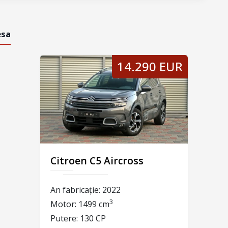
esa
14.290 EUR
Citroen C5 Aircross
An fabricație:
2022
3
Motor:
1499 cm
Putere:
130 CP