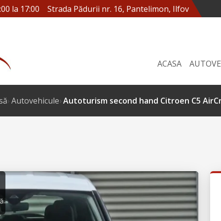
:00 la 17:00
Strada Pădurii nr. 16, Pantelimon, Ilfov
ACASA
AUTOVE
să
Autovehicule
Autoturism second hand Citroen C5 AirC
ă.