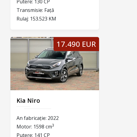
Putere:
130 CP
Transmisie:
Față
Rulaj:
153.523 KM
17.490 EUR
Kia Niro
An fabricație:
2022
3
Motor:
1598 cm
Putere:
141 CP