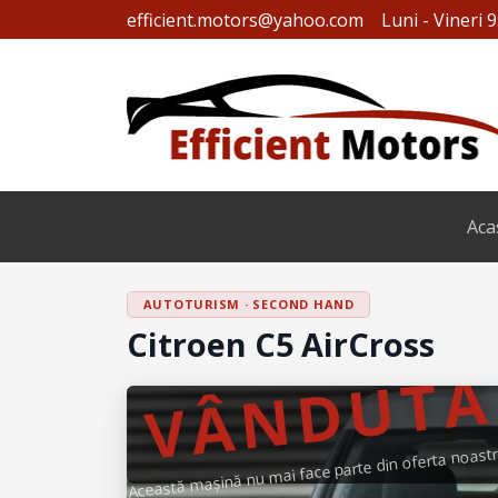
efficient.motors@yahoo.com
Luni - Vineri 9
Aca
AUTOTURISM · SECOND HAND
Citroen C5 AirCross
VÂNDUTĂ
Această mașină nu mai face parte din oferta noastr