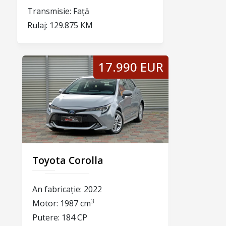
Transmisie:
Față
Rulaj:
129.875 KM
17.990 EUR
Toyota Corolla
An fabricație:
2022
3
Motor:
1987 cm
Putere:
184 CP