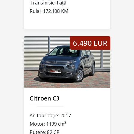
Transmisie:
Față
Rulaj:
172.108 KM
6.490 EUR
Citroen C3
An fabricație:
2017
3
Motor:
1199 cm
Putere:
82 CP