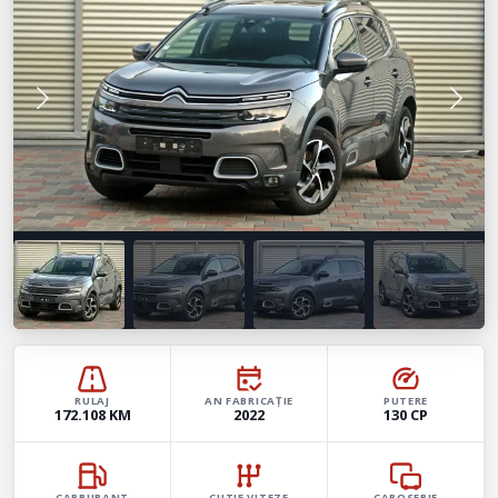
RULAJ
AN FABRICAȚIE
PUTERE
172.108 KM
2022
130 CP
CARBURANT
CUTIE VITEZE
CAROSERIE