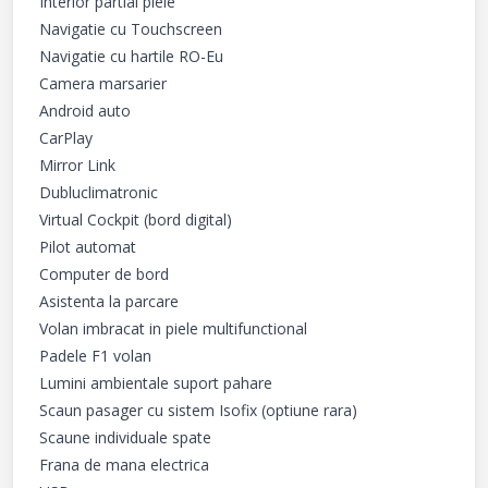
Interior partial piele

Navigatie cu Touchscreen

Navigatie cu hartile RO-Eu

Camera marsarier

Android auto

CarPlay

Mirror Link

Dubluclimatronic

Virtual Cockpit (bord digital)

Pilot automat

Computer de bord

Asistenta la parcare

Volan imbracat in piele multifunctional

Padele F1 volan

Lumini ambientale suport pahare

Scaun pasager cu sistem Isofix (optiune rara)

Scaune individuale spate

Frana de mana electrica
