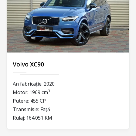
Volvo XC90
An fabricație:
2020
3
Motor:
1969 cm
Putere:
455 CP
Transmisie:
Față
Rulaj:
164.051 KM