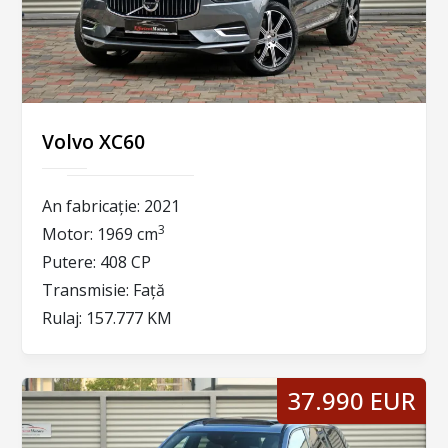
Volvo XC60
An fabricație:
2021
3
Motor:
1969 cm
Putere:
408 CP
Transmisie:
Față
Rulaj:
157.777 KM
37.990 EUR