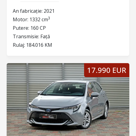
An fabricație:
2021
3
Motor:
1332 cm
Putere:
160 CP
Transmisie:
Față
Rulaj:
184.016 KM
17.990 EUR