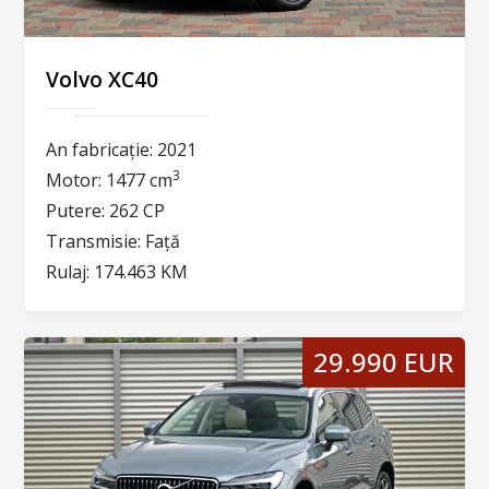
Volvo XC40
An fabricație:
2021
3
Motor:
1477 cm
Putere:
262 CP
Transmisie:
Față
Rulaj:
174.463 KM
29.990 EUR