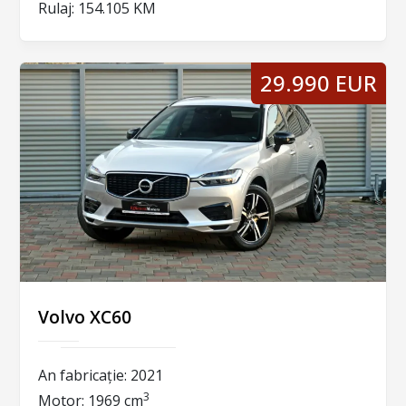
Rulaj:
154.105 KM
29.990 EUR
Volvo XC60
An fabricație:
2021
3
Motor:
1969 cm