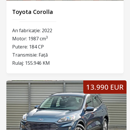
Toyota Corolla
An fabricație:
2022
3
Motor:
1987 cm
Putere:
184 CP
Transmisie:
Față
Rulaj:
155.946 KM
13.990 EUR