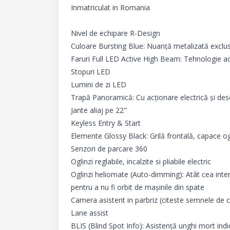
Inmatriculat in Romania

Nivel de echipare R-Design

Culoare Bursting Blue: Nuanță metalizată exclu
Faruri Full LED Active High Beam: Tehnologie a
Stopuri LED

Lumini de zi LED

Trapă Panoramică: Cu acționare electrică și des
Jante aliaj pe 22"

Keyless Entry & Start

Elemente Glossy Black: Grilă frontală, capace ogl
Senzori de parcare 360

Oglinzi reglabile, incalzite si pliabile electric

Oglinzi heliomate (Auto-dimming): Atât cea inter
pentru a nu fi orbit de mașinile din spate

Camera asistent in parbriz (citeste semnele de cir
Lane assist

BLIS (Blind Spot Info): Asistență unghi mort indica