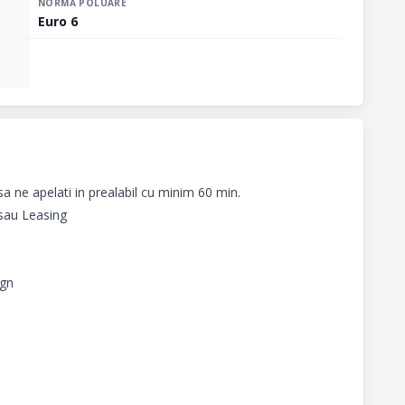
NORMĂ POLUARE
Euro 6
 ne apelati in prealabil cu minim 60 min.

 sau Leasing

n 
