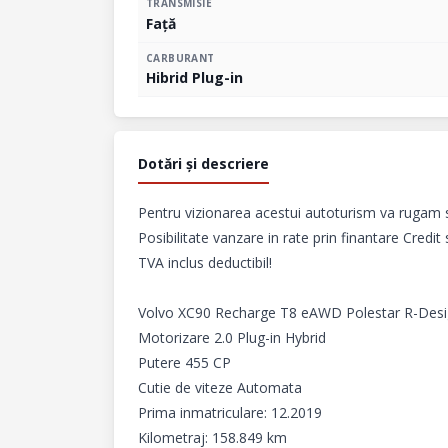
TRANSMISIE
Față
CARBURANT
Hibrid Plug-in
Dotări și descriere
Pentru vizionarea acestui autoturism va rugam sa
Posibilitate vanzare in rate prin finantare Credit
TVA inclus deductibil!

Volvo XC90 Recharge T8 eAWD Polestar R-Desig
Motorizare 2.0 Plug-in Hybrid 

Putere 455 CP

Cutie de viteze Automata

Prima inmatriculare: 12.2019

Kilometraj: 158.849 km
