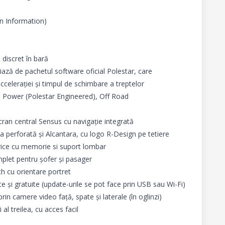
n Information)

discret în bară

ză de pachetul software oficial Polestar, care 
elerației și timpul de schimbare a treptelor

Power (Polestar Engineered), Off Road

cran central Sensus cu navigație integrată

 perforată și Alcantara, cu logo R-Design pe tetiere

ctrice cu memorie si suport lombar

plet pentru șofer și pasager

h cu orientare portret 

 și gratuite (update-urile se pot face prin USB sau Wi-Fi)

n camere video față, spate și laterale (în oglinzi)

al treilea, cu acces facil
