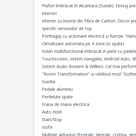
Plafon îmbrăcat în Alcantara (Suede): Finisaj pre
interiori

Interior cu inserții din Fibra de Carbon: Decor p
specific versiunilor de top

Portbagaj cu acționare electrică și funcție "Hand
Climatizare automata pe 4 zone (si spate)

Volan multifunctional imbracat in piele cu padele
Touchscreen, sistem navigatie, Android Auto, B
Sistem Audio Bowers & Wilkins: Cel mai performa
"Room Transformation" si celebrul mod "Gothenbu
Suedia.

Pedale aluminiu

Perdelute spate

Frana de mana electrica

Auto Hold

Start/Stop

Isofix

Multiple airbaguri (frontale, laterale, cortina, gen