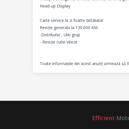
Head-up Display

Carte service la zi foarte detaliata!

Revizie generala la 130.000 KM

-Distributie , Ulei grup

- Revizie cutie viteze

Toate informațiile din acest anunț urmează să f
Efficient
Mot