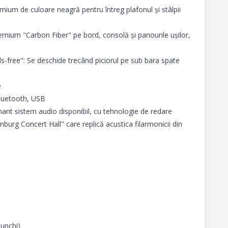
mium de culoare neagră pentru întreg plafonul și stâlpii 
remium "Carbon Fiber" pe bord, consolă și panourile ușilor, 
s-free": Se deschide trecând piciorul pe sub bara spate



luetooth, USB

nt sistem audio disponibil, cu tehnologie de redare 
rg Concert Hall" care replică acustica filarmonicii din 
unchi)
