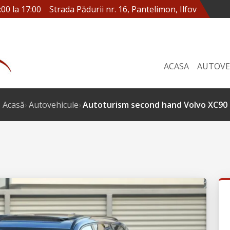
:00 la 17:00
Strada Pădurii nr. 16, Pantelimon, Ilfov
ACASA
AUTOVE
Acasă
Autovehicule
Autoturism second hand Volvo XC90