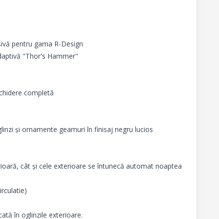
sivă pentru gama R-Design

daptivă "Thor's Hammer"

chidere completă

inzi și ornamente geamuri în finisaj negru lucios

ioară, cât și cele exterioare se întunecă automat noaptea 
culatie)

tă în oglinzile exterioare.
