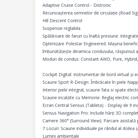
Adaptive Cruise Control - Distronic

Recunoașterea semnelor de circulație (Road Sig
Hill Descent Control

Suspensie reglabila

Spălătoare de faruri cu înaltă presiune: Integrate 
Optimizare Polestar Engineered: Mașina beneficia
îmbunătățește dinamica condusului, răspunsul acc
Moduri de condus: Constant AWD, Pure, Hybrid, 
Cockpit Digital: Instrumentar de bord virtual și e
Scaune Sport R-Design: Îmbrăcate în piele Nappa
Interior piele integral, scaune fata si spate ele
Scaune incalzite cu Memorie: Reglaj electric com
Ecran Central Sensus (Tableta) - Display de 9 inc
Sensus Navigation Pro: Include hărți 3D complete
Camere 360° (Surround View): Parcare asistată pri
7 Locuri: Scaune individuale pe rândul al doilea și 
Lumini ambientale
