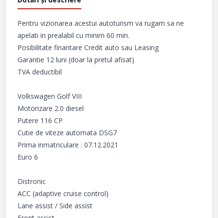
Pentru vizionarea acestui autoturism va rugam sa ne 
apelati in prealabil cu minim 60 min.

Posibilitate finantare Credit auto sau Leasing

Garantie 12 luni (doar la pretul afisat)

TVA deductibil

Volkswagen Golf VIII

Motorizare 2.0 diesel

Putere 116 CP

Cutie de viteze automata DSG7

Prima inmatriculare : 07.12.2021

Euro 6

Distronic

ACC (adaptive cruise control)

Lane assist / Side assist

Front assist
