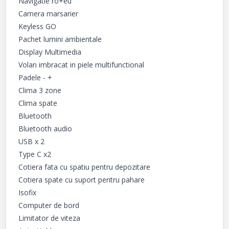
Navigatie ro+eu

Camera marsarier

Keyless GO

Pachet lumini ambientale

Display Multimedia

Volan imbracat in piele multifunctional

Padele - +

Clima 3 zone

Clima spate

Bluetooth

Bluetooth audio

USB x 2 

Type C x2

Cotiera fata cu spatiu pentru depozitare

Cotiera spate cu suport pentru pahare

Isofix

Computer de bord

Limitator de viteza
