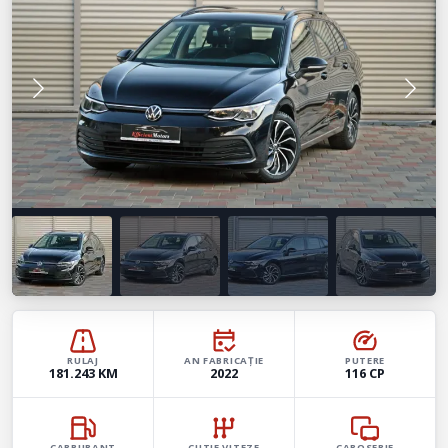
RULAJ
AN FABRICAȚIE
PUTERE
181.243 KM
2022
116 CP
CARBURANT
CUTIE VITEZE
CAROSERIE