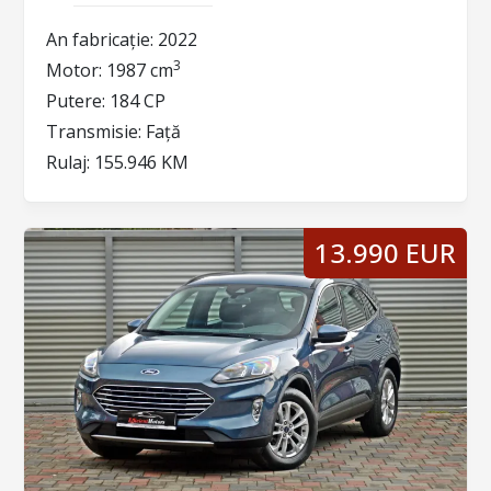
An fabricație:
2022
3
Motor:
1987 cm
Putere:
184 CP
Transmisie:
Față
Rulaj:
155.946 KM
13.990 EUR