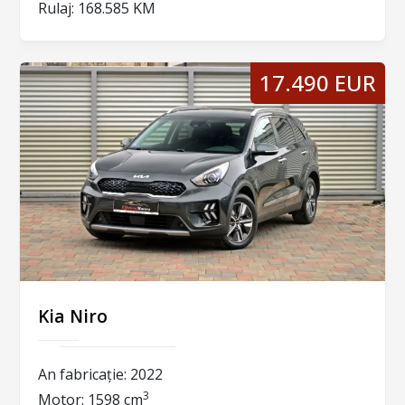
Rulaj:
168.585 KM
17.490 EUR
Kia Niro
An fabricație:
2022
3
Motor:
1598 cm