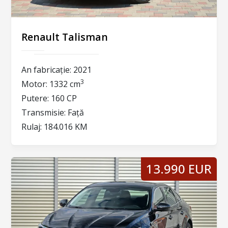
Renault Talisman
An fabricație:
2021
3
Motor:
1332 cm
Putere:
160 CP
Transmisie:
Față
Rulaj:
184.016 KM
13.990 EUR