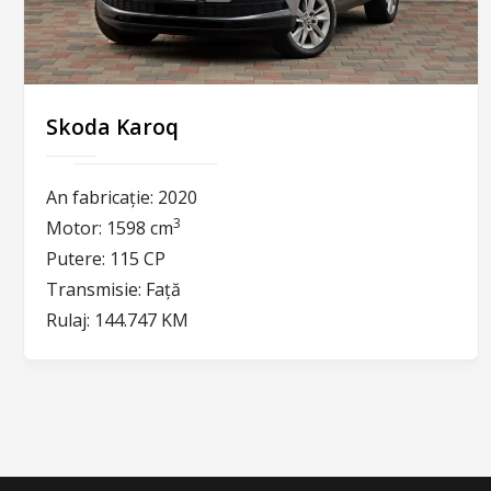
Skoda Karoq
An fabricație:
2020
3
Motor:
1598 cm
Putere:
115 CP
Transmisie:
Față
Rulaj:
144.747 KM