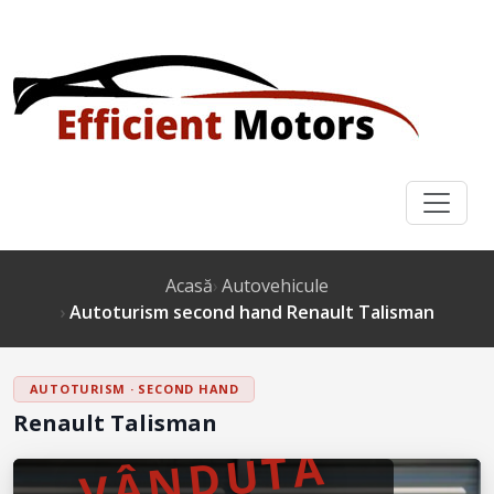
Acasă
Autovehicule
Autoturism second hand Renault Talisman
AUTOTURISM · SECOND HAND
Renault Talisman
VÂNDUTĂ