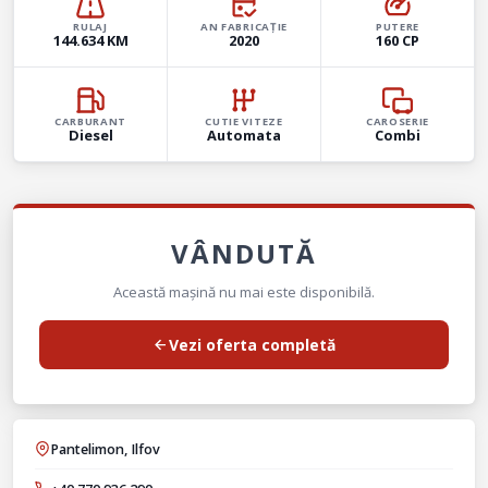
RULAJ
AN FABRICAȚIE
PUTERE
144.634 KM
2020
160 CP
CARBURANT
CUTIE VITEZE
CAROSERIE
Diesel
Automata
Combi
VÂNDUTĂ
Această mașină nu mai este disponibilă.
Vezi oferta completă
Pantelimon, Ilfov