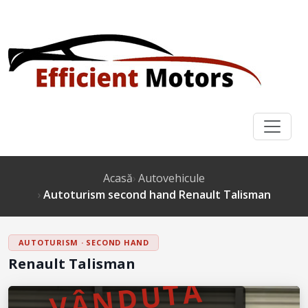
Acasă
Autovehicule
Autoturism second hand Renault Talisman
AUTOTURISM · SECOND HAND
Renault Talisman
VÂNDUTĂ