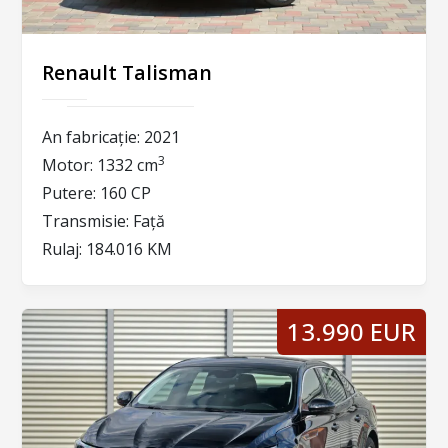
Renault Talisman
An fabricație:
2021
3
Motor:
1332 cm
Putere:
160 CP
Transmisie:
Față
Rulaj:
184.016 KM
13.990 EUR