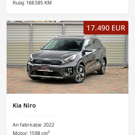
Rulaj:
168.585 KM
17.490 EUR
Kia Niro
An fabricație:
2022
3
Motor:
1598 cm