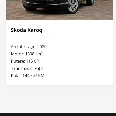
Skoda Karoq
An fabricație:
2020
3
Motor:
1598 cm
Putere:
115 CP
Transmisie:
Față
Rulaj:
144.747 KM