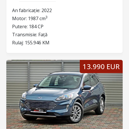
An fabricație:
2022
3
Motor:
1987 cm
Putere:
184 CP
Transmisie:
Față
Rulaj:
155.946 KM
13.990 EUR