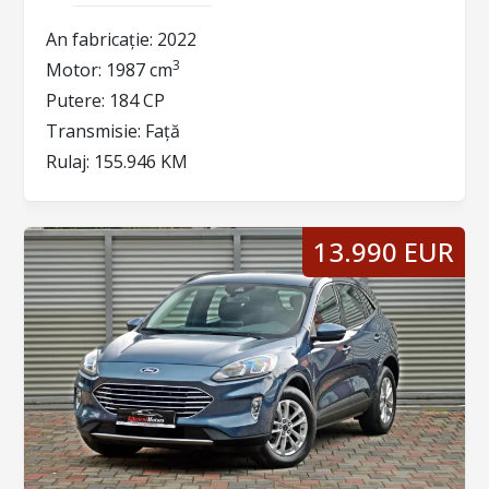
An fabricație:
2022
3
Motor:
1987 cm
Putere:
184 CP
Transmisie:
Față
Rulaj:
155.946 KM
13.990 EUR