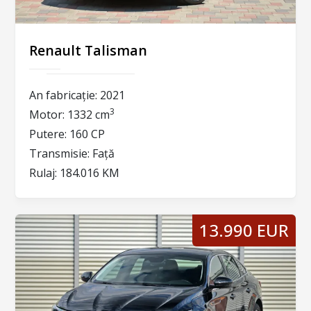
Renault Talisman
An fabricație:
2021
3
Motor:
1332 cm
Putere:
160 CP
Transmisie:
Față
Rulaj:
184.016 KM
13.990 EUR