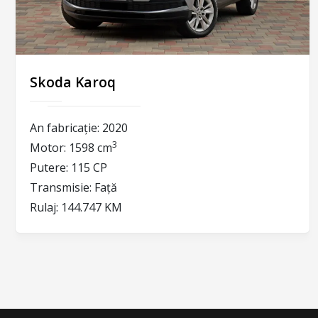
Skoda Karoq
An fabricație:
2020
3
Motor:
1598 cm
Putere:
115 CP
Transmisie:
Față
Rulaj:
144.747 KM