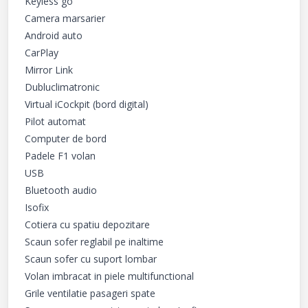
Keyless go

Camera marsarier

Android auto

CarPlay

Mirror Link

Dubluclimatronic

Virtual iCockpit (bord digital)

Pilot automat

Computer de bord

Padele F1 volan

USB

Bluetooth audio

Isofix

Cotiera cu spatiu depozitare

Scaun sofer reglabil pe inaltime

Scaun sofer cu suport lombar

Volan imbracat in piele multifunctional

Grile ventilatie pasageri spate
