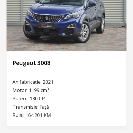
Peugeot 3008
An fabricație:
2021
3
Motor:
1199 cm
Putere:
130 CP
Transmisie:
Față
Rulaj:
164.201 KM