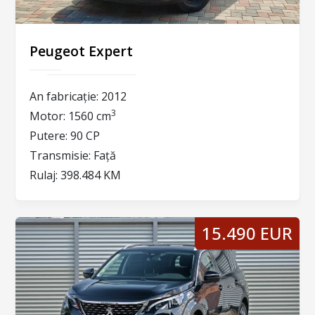
Peugeot Expert
An fabricație:
2012
3
Motor:
1560 cm
Putere:
90 CP
Transmisie:
Față
Rulaj:
398.484 KM
15.490 EUR