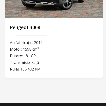
Peugeot 3008
An fabricație:
2019
3
Motor:
1598 cm
Putere:
181 CP
Transmisie:
Față
Rulaj:
136.402 KM