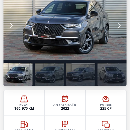
RULAJ
AN FABRICAȚIE
PUTERE
160.970 KM
2022
225 CP
CARBURANT
CUTIE VITEZE
CAROSERIE