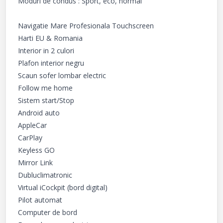
Moduri de condus : Sport, eco, normal

Navigatie Mare Profesionala Touchscreen

Harti EU & Romania

Interior in 2 culori

Plafon interior negru

Scaun sofer lombar electric

Follow me home

Sistem start/Stop

Android auto

AppleCar

CarPlay

Keyless GO

Mirror Link

Dubluclimatronic

Virtual iCockpit (bord digital)

Pilot automat

Computer de bord
